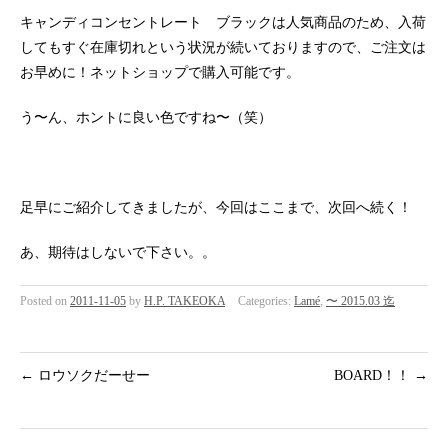
キャンディコンセントレート ブラックは人気商品のため、入荷
してもすぐ在庫切れという状況が続いておりますので、ご注文は
お早めに！ネットショップで購入可能です。
う〜ん、ホントに良い色ですね〜（笑）
足早にご紹介してきましたが、今回はここまで、次回へ続く！
あ、期待はしないで下さい。。
Posted on
2011-11-05
by
H.P. TAKEOKA
Categories:
Lamé
,
〜 2015.03 迄
←
ロウソクだーせー
BOARD！！
→