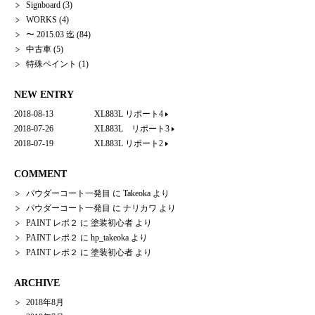
Signboard
(3)
WORKS
(4)
〜 2015.03 迄
(84)
中古車
(5)
特殊ペイント
(1)
NEW ENTRY
2018-08-13
XL883L リポート4
2018-07-26
XL883L リポート3
2018-07-19
XL883L リポート2
COMMENT
パウダーコート一発目
に
Takeoka
より
パウダーコート一発目
に
ナリカワ
より
PAINT レポ２
に
塗装初心者
より
PAINT レポ２
に
hp_takeoka
より
PAINT レポ２
に
塗装初心者
より
ARCHIVE
2018年8月