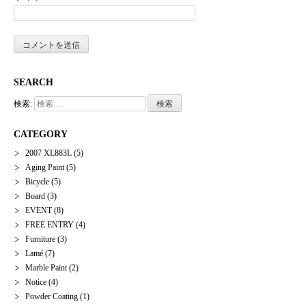
SEARCH
検索:
CATEGORY
2007 XL883L
(5)
Aging Paint
(5)
Bicycle
(5)
Board
(3)
EVENT
(8)
FREE ENTRY
(4)
Furniture
(3)
Lamé
(7)
Marble Paint
(2)
Notice
(4)
Powder Coating
(1)