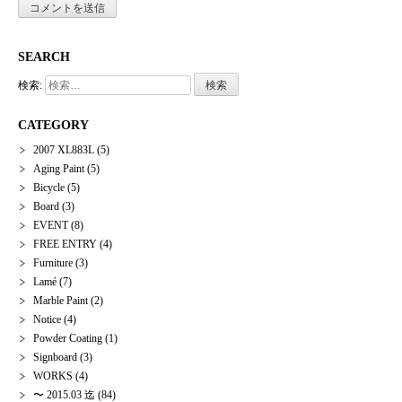
SEARCH
検索:
CATEGORY
2007 XL883L
(5)
Aging Paint
(5)
Bicycle
(5)
Board
(3)
EVENT
(8)
FREE ENTRY
(4)
Furniture
(3)
Lamé
(7)
Marble Paint
(2)
Notice
(4)
Powder Coating
(1)
Signboard
(3)
WORKS
(4)
〜 2015.03 迄
(84)