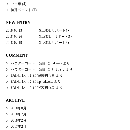
中古車
(5)
特殊ペイント
(1)
NEW ENTRY
2018-08-13
XL883L リポート4
2018-07-26
XL883L リポート3
2018-07-19
XL883L リポート2
COMMENT
パウダーコート一発目
に
Takeoka
より
パウダーコート一発目
に
ナリカワ
より
PAINT レポ２
に
塗装初心者
より
PAINT レポ２
に
hp_takeoka
より
PAINT レポ２
に
塗装初心者
より
ARCHIVE
2018年8月
2018年7月
2018年2月
2017年2月