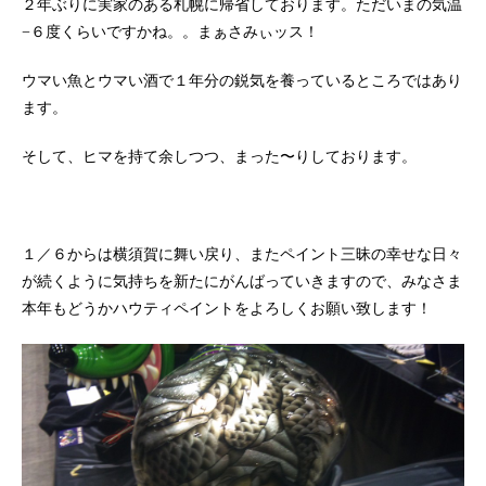
２年ぶりに実家のある札幌に帰省しております。ただいまの気温
−６度くらいですかね。。まぁさみぃッス！
ウマい魚とウマい酒で１年分の鋭気を養っているところではあり
ます。
そして、ヒマを持て余しつつ、まった〜りしております。
１／６からは横須賀に舞い戻り、またペイント三昧の幸せな日々
が続くように気持ちを新たにがんばっていきますので、みなさま
本年もどうかハウティペイントをよろしくお願い致します！