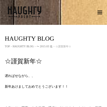
M
EN
U
HAUGHTY BLOG
TOP
>
HAUGHTY BLOG
>
〜 2015.03 迄
> ☆謹賀新年☆
☆謹賀新年☆
遅ればせながら、、
新年あけましておめでとうございます！！