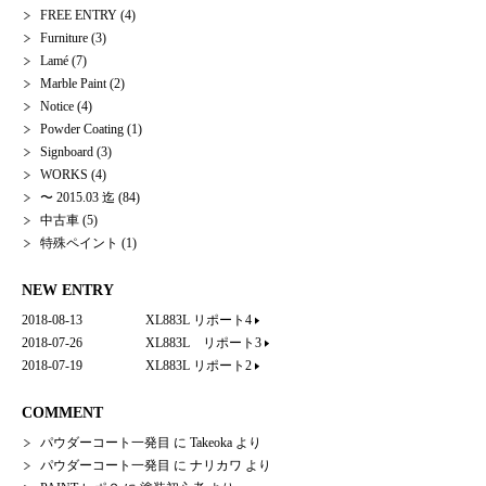
FREE ENTRY
(4)
Furniture
(3)
Lamé
(7)
Marble Paint
(2)
Notice
(4)
Powder Coating
(1)
Signboard
(3)
WORKS
(4)
〜 2015.03 迄
(84)
中古車
(5)
特殊ペイント
(1)
NEW ENTRY
2018-08-13
XL883L リポート4
2018-07-26
XL883L リポート3
2018-07-19
XL883L リポート2
COMMENT
パウダーコート一発目
に
Takeoka
より
パウダーコート一発目
に
ナリカワ
より