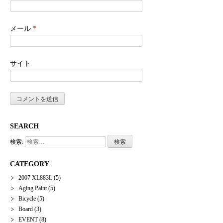
メール
*
サイト
SEARCH
検索:
CATEGORY
2007 XL883L
(5)
Aging Paint
(5)
Bicycle
(5)
Board
(3)
EVENT
(8)