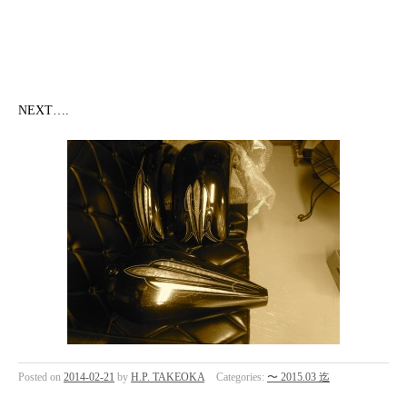
NEXT….
Posted on
2014-02-21
by
H.P. TAKEOKA
Categories:
〜 2015.03 迄